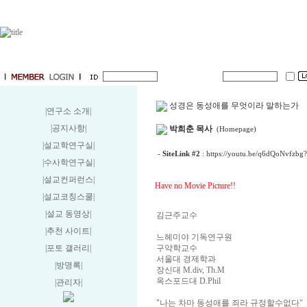
성경은 동성애를 무엇이라 말하는가
|연구소 소개
|
|공지사항
|
박희춘 목사
(Homepage)
|설교학연구실
|
-
SiteLink #2
:
https://youtu.be/q6dQoNvfz
|수사학연구실
|
|설교컨퍼런스
|
Have no Movie Picture!!
|설교코칭스쿨
|
|설교 동영상
|
김근주교수
|추천 사이트
|
느헤미야 기독연구원
|포토 갤러리
|
구약학교수
서울대 경제학과
|방명록
|
장신대 M.div, Th.M
옥스포드대 D.Phil
|관리자
|
"나는 차마 동성애를 죄라 규정할수없다"