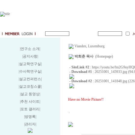
Vianden, Luxemburg
|연구소 소개
|
|공지사항
|
박희춘 목사
(Homepage)
|설교학연구실
|
-
SiteLink #2
:
https://youtu.be/fm2G9uy
|수사학연구실
|
-
Download #1
:
20251001_145933.jpg (94.
|설교컨퍼런스
|
-
Download #2
:
20251001_141848.jpg (226
|설교코칭스쿨
|
|설교 동영상
|
Have no Movie Picture!!
|추천 사이트
|
|포토 갤러리
|
.
|방명록
|
|관리자
|