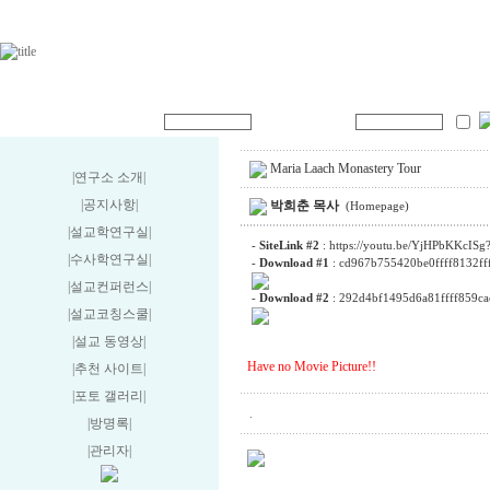
Maria Laach Monastery Tour
|연구소 소개
|
|공지사항
|
박희춘 목사
(Homepage)
|설교학연구실
|
-
SiteLink #2
:
https://youtu.be/YjHPbKKcI
|수사학연구실
|
-
Download #1
:
cd967b755420be0ffff8132ffff
|설교컨퍼런스
|
-
Download #2
:
292d4bf1495d6a81ffff859cac
|설교코칭스쿨
|
|설교 동영상
|
Have no Movie Picture!!
|추천 사이트
|
|포토 갤러리
|
.
|방명록
|
|관리자
|