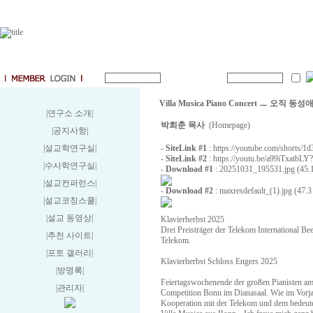
Villa Musica Piano Concert ㅡ 오
|연구소 소개
|
박희춘 목사
(Homepage)
|공지사항
|
|설교학연구실
|
-
SiteLink #1
:
https://youtube.com/short
-
SiteLink #2
:
https://youtu.be/a99iTxatb
|수사학연구실
|
-
Download #1
:
20251031_195531.jpg (45.
|설교컨퍼런스
|
-
Download #2
:
maxresdefault_(1).jpg (47.
|설교코칭스쿨
|
|설교 동영상
|
Klavierherbst 2025
Drei Preisträger der Telekom International B
|추천 사이트
|
Telekom.
|포토 갤러리
|
Klavierherbst Schloss Engers 2025
|방명록
|
Feiertagswochenende der großen Pianisten am 
|관리자
|
Competition Bonn im Dianasaal. Wie im Vorjah
Kooperation mit der Telekom und dem bedeute