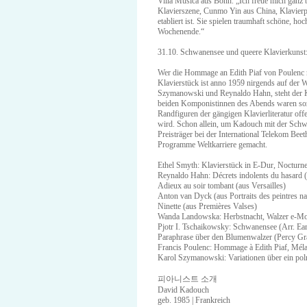
Villa Musica aus Bonn. „Ich freue mich ganz b
Klavierszene, Cunmo Yin aus China, Klavierpr
etabliert ist. Sie spielen traumhaft schöne,
Wochenende.“
31.10. Schwanensee und queere Klavierkuns
Wer die Hommage an Edith Piaf von Poulenc n
Klavierstück ist anno 1959 nirgends auf der
Szymanowski und Reynaldo Hahn, steht der K
beiden Komponistinnen des Abends waren soz
Randfiguren der gängigen Klavierliteratur off
wird. Schon allein, um Kadouch mit der Schw
Preisträger bei der International Telekom Bee
Programme Weltkarriere gemacht.
Ethel Smyth: Klavierstück in E-Dur, Nocturne
Reynaldo Hahn: Décrets indolents du hasard 
Adieux au soir tombant (aus Versailles)
Anton van Dyck (aus Portraits des peintres n
Ninette (aus Premières Valses)
Wanda Landowska: Herbstnacht, Walzer e-Moll
Pjotr I. Tschaikowsky: Schwanensee (Arr. Ear
Paraphrase über den Blumenwalzer (Percy Gr
Francis Poulenc: Hommage à Edith Piaf, Méla
Karol Szymanowski: Variationen über ein pol
피아니스트 소개
David Kadouch
geb. 1985 | Frankreich