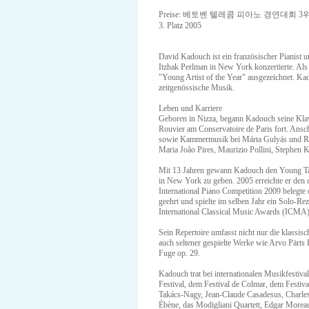
Preise: 베토벤 텔레콤 피아노 경연대회 3
3. Platz 2005
David Kadouch ist ein französischer Pianist 
Itzhak Perlman in New York konzertierte. Als
"Young Artist of the Year" ausgezeichnet. K
zeitgenössische Musik.
Leben und Karriere
Geboren in Nizza, begann Kadouch seine Klav
Rouvier am Conservatoire de Paris fort. Ansc
sowie Kammermusik bei Márta Gulyás und Ralf
Maria João Pires, Maurizio Pollini, Stephen 
Mit 13 Jahren gewann Kadouch den Young Tal
in New York zu geben. 2005 erreichte er den
International Piano Competition 2009 belegte e
geehrt und spielte im selben Jahr ein Solo-Rez
International Classical Music Awards (ICMA)
Sein Repertoire umfasst nicht nur die klass
auch seltener gespielte Werke wie Arvo Pärt
Fuge op. 29.
Kadouch trat bei internationalen Musikfestiv
Festival, dem Festival de Colmar, dem Festiva
Takács-Nagy, Jean-Claude Casadesus, Charl
Ébène, das Modigliani Quartett, Edgar More